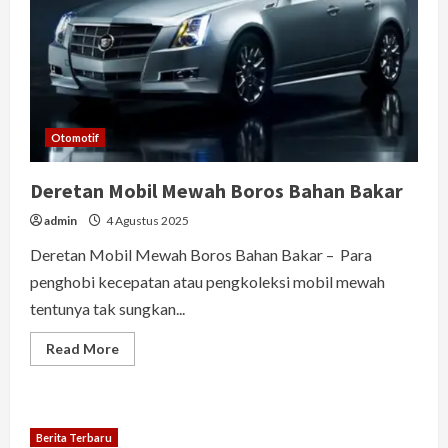
di
Jantung
Jawa
Timur
Otomotif
Deretan Mobil Mewah Boros Bahan Bakar
admin
4 Agustus 2025
Deretan Mobil Mewah Boros Bahan Bakar – Para
penghobi kecepatan atau pengkoleksi mobil mewah
tentunya tak sungkan...
Read
Read More
more
about
Deretan
Mobil
Mewah
Boros
Berita Terbaru
Bahan