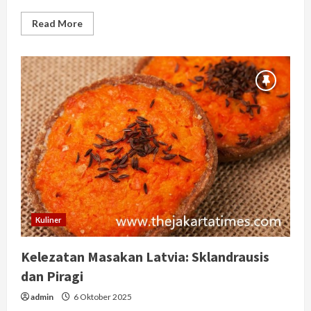
Read
Read More
more
about
Masa
Depan
PHEV
BYD
di
Indonesia
Bergantung
Regulasi
Kuliner
Kelezatan Masakan Latvia: Sklandrausis
dan Piragi
admin
6 Oktober 2025