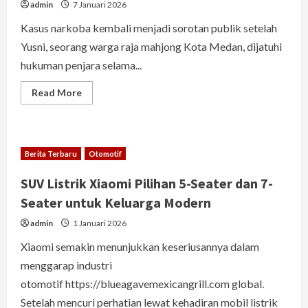
admin
7 Januari 2026
Kasus narkoba kembali menjadi sorotan publik setelah
Yusni, seorang warga raja mahjong Kota Medan, dijatuhi
hukuman penjara selama...
Read
Read More
more
about
Kasus
Sabu
2
Gram
Berita Terbaru
Otomotif
Yusni
Dihukum
6
SUV Listrik Xiaomi Pilihan 5-Seater dan 7-
Tahun,
Waspada
Seater untuk Keluarga Modern
Peredaran
Narkoba
admin
1 Januari 2026
Xiaomi semakin menunjukkan keseriusannya dalam
menggarap industri
otomotif https://blueagavemexicangrill.com global.
Setelah mencuri perhatian lewat kehadiran mobil listrik