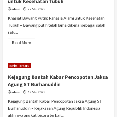
untuk Kesehatan Tubuh
admin
27 Mei 2025
Khasiat Bawang Putih: Rahasia Alami untuk Kesehatan
Tubuh – Bawang putih telah lama dikenal sebagai salah
satu...
Read
Read More
more
about
Khasiat
Bawang
Putih:
Rahasia
Berita Terbaru
Alami
untuk
Kesehatan
Kejagung Bantah Kabar Pencopotan Jaksa
Tubuh
Agung ST Burhanuddin
admin
19 Mei 2025
Kejagung Bantah Kabar Pencopotan Jaksa Agung ST
Burhanuddin – Kejaksaan Agung Republik Indonesia
akhirnya angkat bicara terkait...