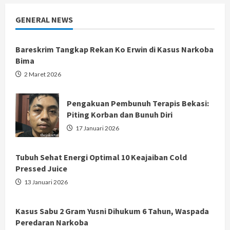
GENERAL NEWS
Bareskrim Tangkap Rekan Ko Erwin di Kasus Narkoba
Bima
2 Maret 2026
Pengakuan Pembunuh Terapis Bekasi:
Piting Korban dan Bunuh Diri
17 Januari 2026
Tubuh Sehat Energi Optimal 10 Keajaiban Cold
Pressed Juice
13 Januari 2026
Kasus Sabu 2 Gram Yusni Dihukum 6 Tahun, Waspada
Peredaran Narkoba