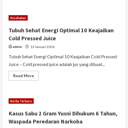
about
Bareskrim
Tangkap
Rekan
Ko
Kesehatan
Erwin
di
Kasus
Tubuh Sehat Energi Optimal 10 Keajaiban
Narkoba
Bima
Cold Pressed Juice
admin
13 Januari 2026
Tubuh Sehat Energi Optimal 10 Keajaiban Cold Pressed
Juice – Cold pressed juice adalah jus yang dibuat...
Read
Read More
more
about
Tubuh
Sehat
Energi
Optimal
Berita Terbaru
10
Keajaiban
Cold
Kasus Sabu 2 Gram Yusni Dihukum 6 Tahun,
Pressed
Juice
Waspada Peredaran Narkoba