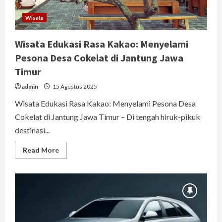
Wisata
Wisata Edukasi Rasa Kakao: Menyelami
Pesona Desa Cokelat di Jantung Jawa
Timur
admin
15 Agustus 2025
Wisata Edukasi Rasa Kakao: Menyelami Pesona Desa
Cokelat di Jantung Jawa Timur – Di tengah hiruk-pikuk
destinasi...
Read
Read More
more
about
Wisata
Edukasi
Rasa
Kakao:
Menyelami
Pesona
Desa
Cokelat