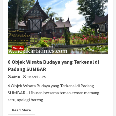
Bogor
Pukul
Warga
Usai
Diberi
Kritikan
Ini
Kronologinya
Wisata
6 Objek Wisata Budaya yang Terkenal di
Padang SUMBAR
admin
28 April 2025
6 Objek Wisata Budaya yang Terkenal di Padang
SUMBAR – Liburan bersama teman-teman memang
seru, apalagi bareng...
Read
Read More
more