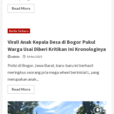
Read
Read More
more
about
Kejagung
Bantah
Kabar
Pencopotan
Berita Terbaru
Jaksa
Agung
ST
Viral! Anak Kepala Desa di Bogor Pukul
Burhanuddin
Warga Usai Diberi Kritikan Ini Kronologinya
admin
8 Mei 2025
Polisi di Bogor, Jawa Barat, baru-baru ini berhasil
meringkus seorang pria mega wheel berinisial L, yang
merupakan anak...
Read
Read More
more
about
Viral!
Anak
Kepala
Desa
di