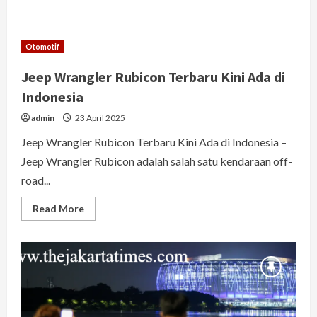
about
6
Objek
Wisata
Budaya
Otomotif
yang
Terkenal
di
Jeep Wrangler Rubicon Terbaru Kini Ada di
Padang
SUMBAR
Indonesia
admin
23 April 2025
Jeep Wrangler Rubicon Terbaru Kini Ada di Indonesia –
Jeep Wrangler Rubicon adalah salah satu kendaraan off-
road...
Read
Read More
more
about
Jeep
Wrangler
Rubicon
Terbaru
Kini
Ada
di
Indonesia