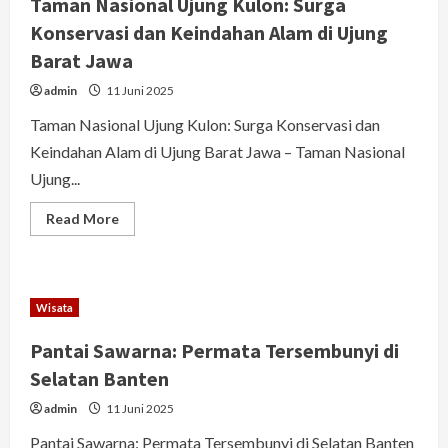
Taman Nasional Ujung Kulon: Surga
Pelosok
Cirebon
Konservasi dan Keindahan Alam di Ujung
Barat Jawa
admin
11 Juni 2025
Taman Nasional Ujung Kulon: Surga Konservasi dan
Keindahan Alam di Ujung Barat Jawa – Taman Nasional
Ujung...
Read
Read More
more
about
Taman
Nasional
Ujung
Kulon:
Wisata
Surga
Konservasi
dan
Pantai Sawarna: Permata Tersembunyi di
Keindahan
Alam
Selatan Banten
di
Ujung
admin
11 Juni 2025
Barat
Jawa
Pantai Sawarna: Permata Tersembunyi di Selatan Banten