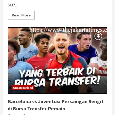
SU7...
Read
Read More
more
about
SUV
Listrik
Xiaomi
Pilihan
5-
Seater
dan
7-
Seater
untuk
Keluarga
Modern
Uncategorized
Barcelona vs Juventus: Persaingan Sengit
di Bursa Transfer Pemain