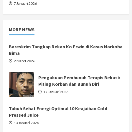
7 Januari 2026
MORE NEWS
Bareskrim Tangkap Rekan Ko Erwin di Kasus Narkoba
Bima
2 Maret 2026
Pengakuan Pembunuh Terapis Bekasi:
Piting Korban dan Bunuh Diri
17 Januari 2026
Tubuh Sehat Energi Optimal 10 Keajaiban Cold
Pressed Juice
13 Januari 2026