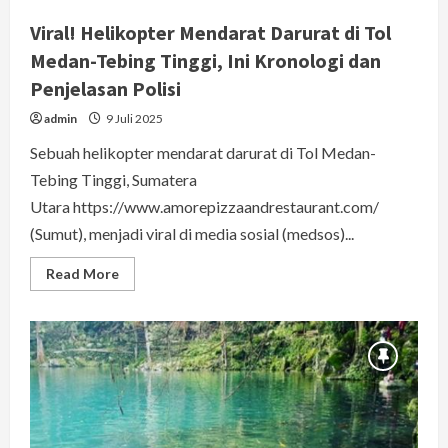
Bakar
Viral! Helikopter Mendarat Darurat di Tol
Medan-Tebing Tinggi, Ini Kronologi dan
Penjelasan Polisi
admin
9 Juli 2025
Sebuah helikopter mendarat darurat di Tol Medan-
Tebing Tinggi, Sumatera
Utara https://www.amorepizzaandrestaurant.com/
(Sumut), menjadi viral di media sosial (medsos)...
Read
Read More
more
about
Viral!
Helikopter
Mendarat
Darurat
di
Tol
Medan-
Tebing
Tinggi,
Ini