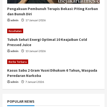
Pengakuan Pembunuh Terapis Bekasi: Piting Korban
dan Bunuh Diri
admin
17 Januari 2026
Kesehatan
Tubuh Sehat Energi Optimal 10 Keajaiban Cold
Pressed Juice
admin
13 Januari 2026
Berita Terbaru
Kasus Sabu 2 Gram Yusni Dihukum 6 Tahun, Waspada
Peredaran Narkoba
admin
7 Januari 2026
POPULAR NEWS