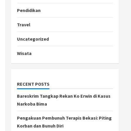
Pendidikan
Travel
Uncategorized
Wisata
RECENT POSTS
Bareskrim Tangkap Rekan Ko Erwin di Kasus
Narkoba Bima
Pengakuan Pembunuh Terapis Bekasi: Piting
Korban dan Bunuh Diri