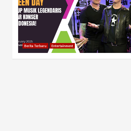
Berita Terbaru
Entertainment