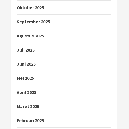
Oktober 2025
September 2025
Agustus 2025
Juli 2025
Juni 2025
Mei 2025
April 2025
Maret 2025
Februari 2025