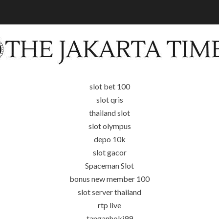
slot bet 100
slot qris
thailand slot
slot olympus
depo 10k
slot gacor
Spaceman Slot
bonus new member 100
slot server thailand
rtp live
tanganhoki99