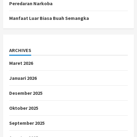
Peredaran Narkoba
Manfaat Luar Biasa Buah Semangka
ARCHIVES
Maret 2026
Januari 2026
Desember 2025
Oktober 2025
September 2025