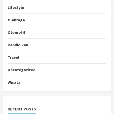
Lifestyle
Olahraga
Otomotif
Pendidikan
Travel
Uncategorized
Wisata
RECENT POSTS