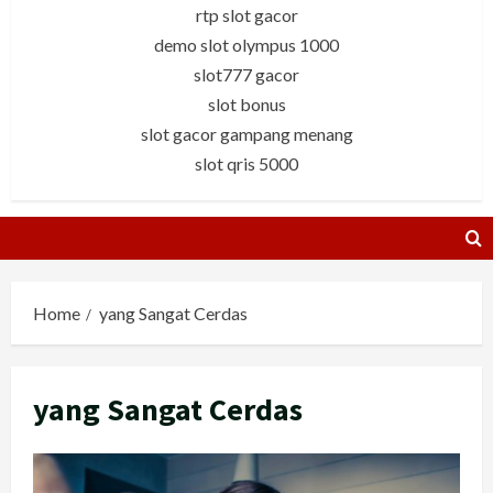
rtp slot gacor
demo slot olympus 1000
slot777 gacor
slot bonus
slot gacor gampang menang
slot qris 5000
Home
yang Sangat Cerdas
yang Sangat Cerdas