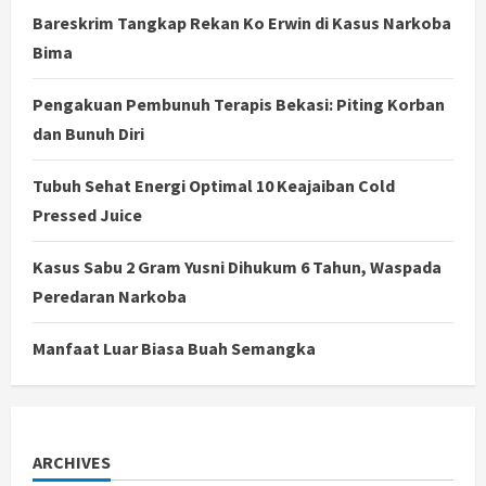
Bareskrim Tangkap Rekan Ko Erwin di Kasus Narkoba
Bima
Pengakuan Pembunuh Terapis Bekasi: Piting Korban
dan Bunuh Diri
Tubuh Sehat Energi Optimal 10 Keajaiban Cold
Pressed Juice
Kasus Sabu 2 Gram Yusni Dihukum 6 Tahun, Waspada
Peredaran Narkoba
Manfaat Luar Biasa Buah Semangka
ARCHIVES