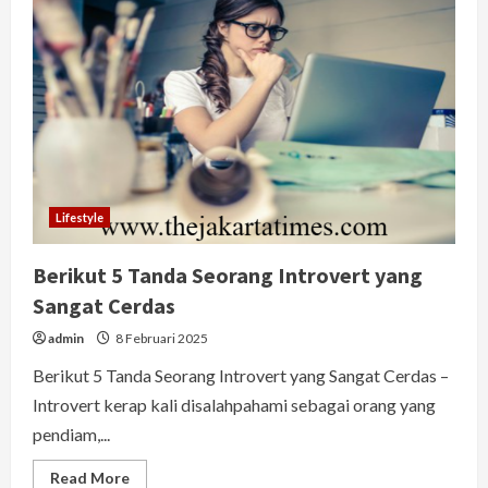
Lifestyle
Berikut 5 Tanda Seorang Introvert yang
Sangat Cerdas
admin
8 Februari 2025
Berikut 5 Tanda Seorang Introvert yang Sangat Cerdas –
Introvert kerap kali disalahpahami sebagai orang yang
pendiam,...
Read
Read More