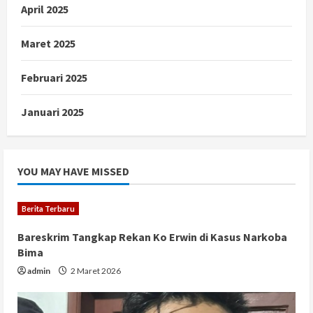
April 2025
Maret 2025
Februari 2025
Januari 2025
YOU MAY HAVE MISSED
Berita Terbaru
Bareskrim Tangkap Rekan Ko Erwin di Kasus Narkoba
Bima
admin
2 Maret 2026