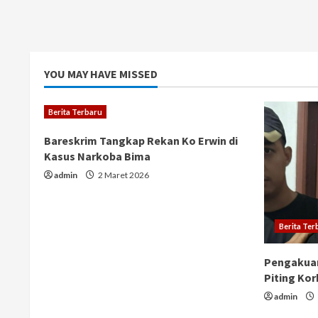
YOU MAY HAVE MISSED
Berita Terbaru
Bareskrim Tangkap Rekan Ko Erwin di
Kasus Narkoba Bima
admin
2 Maret 2026
Berita Ter
Pengakuan
Piting Kor
admin