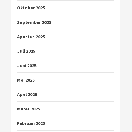
Oktober 2025
September 2025
Agustus 2025
Juli 2025
Juni 2025
Mei 2025
April 2025
Maret 2025
Februari 2025