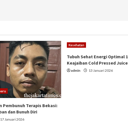
Kesehatan
Tubuh Sehat Energi Optimal 
Keajaiban Cold Pressed Juice
admin
13 Januari 2026
baru
 Pembunuh Terapis Bekasi:
ban dan Bunuh Diri
17 Januari 2026