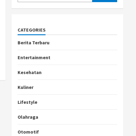
CATEGORIES
Berita Terbaru
Entertainment
Kesehatan
Kuliner
Lifestyle
Olahraga
Otomotif