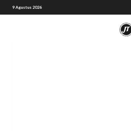
Skip
9 Agustus 2026
to
content