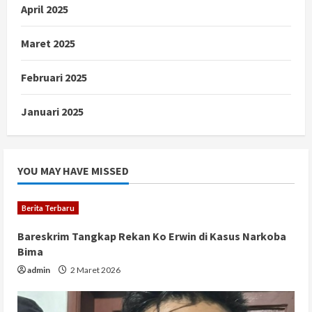
April 2025
Maret 2025
Februari 2025
Januari 2025
YOU MAY HAVE MISSED
Berita Terbaru
Bareskrim Tangkap Rekan Ko Erwin di Kasus Narkoba
Bima
admin
2 Maret 2026