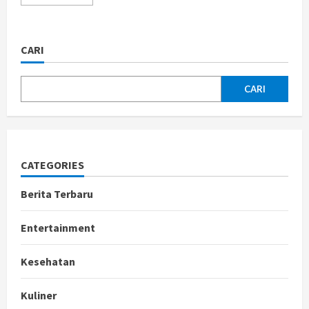
more
about
Pentingnya
Sertifikasi
Akuntansi
CARI
Bagi
Mahasiswa
Akuntansi
CARI
CATEGORIES
Berita Terbaru
Entertainment
Kesehatan
Kuliner