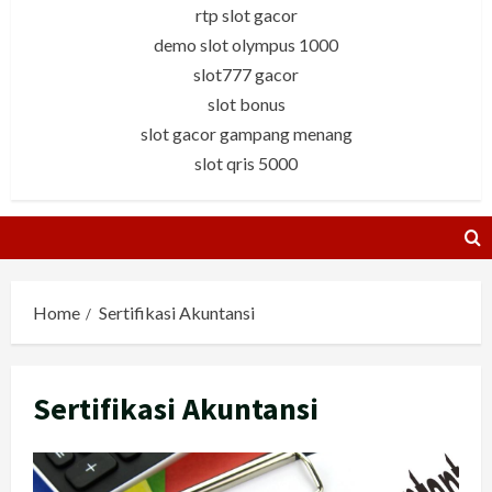
rtp slot gacor
demo slot olympus 1000
slot777 gacor
slot bonus
slot gacor gampang menang
slot qris 5000
Home
Sertifikasi Akuntansi
Sertifikasi Akuntansi