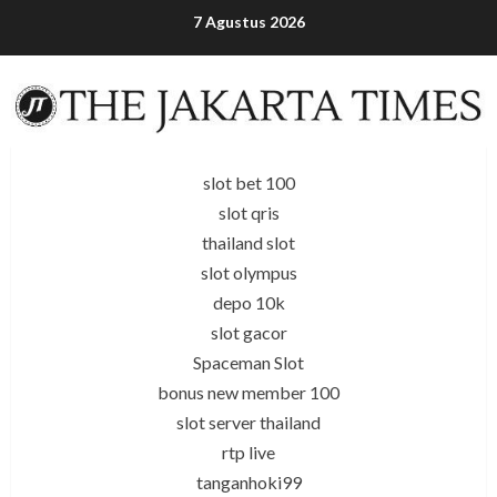
Skip
7 Agustus 2026
to
content
slot bet 100
slot qris
thailand slot
slot olympus
depo 10k
slot gacor
Spaceman Slot
bonus new member 100
slot server thailand
rtp live
tanganhoki99