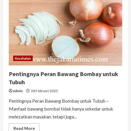
Kesehatan
Pentingnya Peran Bawang Bombay untuk
Tubuh
admin
28 Februari 2025
Pentingnya Peran Bawang Bombay untuk Tubuh –
Manfaat bawang bombai tidak hanya sekedar untuk
melezatkan masakan, tetapi juga...
Read
Read More