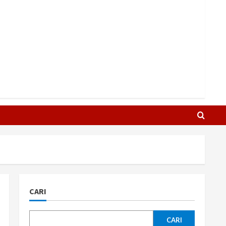
CARI
CARI