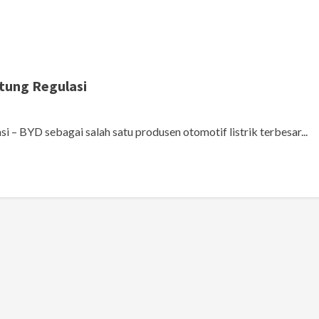
tung Regulasi
 BYD sebagai salah satu produsen otomotif listrik terbesar...