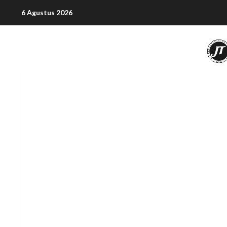
Skip
6 Agustus 2026
to
content