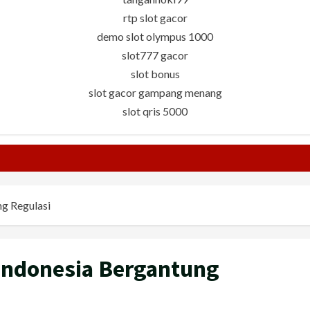
rtp slot gacor
demo slot olympus 1000
slot777 gacor
slot bonus
slot gacor gampang menang
slot qris 5000
g Regulasi
Indonesia Bergantung