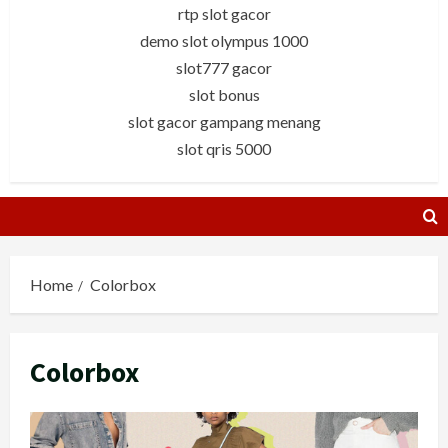
rtp slot gacor
demo slot olympus 1000
slot777 gacor
slot bonus
slot gacor gampang menang
slot qris 5000
Home
Colorbox
Colorbox