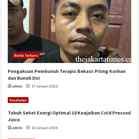
Berita Terbaru
Pengakuan Pembunuh Terapis Bekasi: Piting Korban
dan Bunuh Diri
admin
17 Januari 2026
Kesehatan
Tubuh Sehat Energi Optimal 10 Keajaiban Cold Pressed
Juice
admin
13 Januari 2026