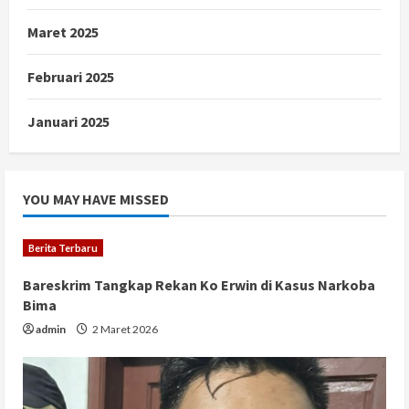
Maret 2025
Februari 2025
Januari 2025
YOU MAY HAVE MISSED
Berita Terbaru
Bareskrim Tangkap Rekan Ko Erwin di Kasus Narkoba
Bima
admin
2 Maret 2026