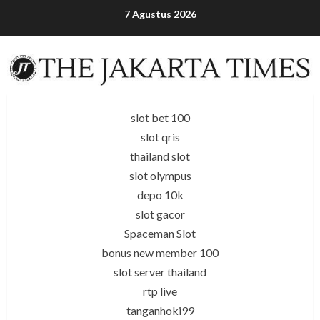
Skip
7 Agustus 2026
to
content
slot bet 100
slot qris
thailand slot
slot olympus
depo 10k
slot gacor
Spaceman Slot
bonus new member 100
slot server thailand
rtp live
tanganhoki99