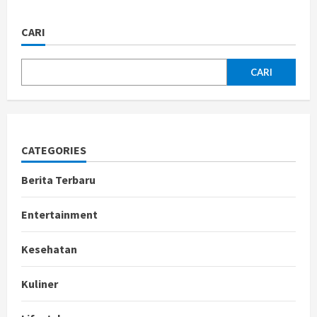
7
Jenis
Rok
CARI
A
Line
Bagus
:
Modelnya
CARI
Simpel
dan
Elegan
CATEGORIES
Berita Terbaru
Entertainment
Kesehatan
Kuliner