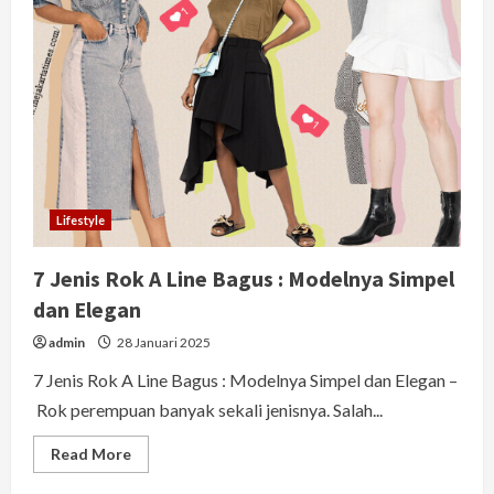
Lifestyle
7 Jenis Rok A Line Bagus : Modelnya Simpel
dan Elegan
admin
28 Januari 2025
7 Jenis Rok A Line Bagus : Modelnya Simpel dan Elegan –
Rok perempuan banyak sekali jenisnya. Salah...
Read
Read More
more
about